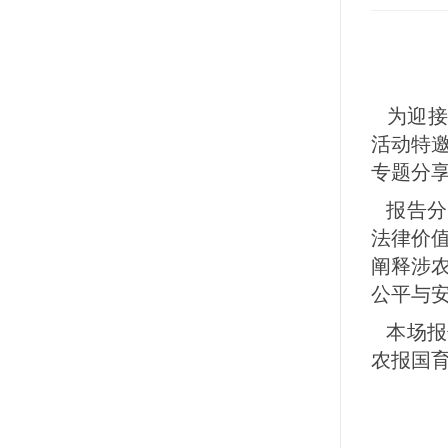
为迎接1
活动特
专题分
报告分
法律价
阐释涉
公平与
本场报
农报国