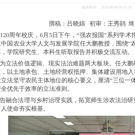
发布时间：
2026-06-08 16:11:54
撰稿：吕晓娟 初审：王秀鹃 
20周年校庆，6月5日下午，“强农报国”系列学术
邀中国农业大学人文与发展学院任大鹏教授，围绕“
享，学院研究生、本科生听取报告并积极交流互动。
为立法价值逻辑、现实法治难题两大板块。任大鹏
值，以土地承包、土地经营权抵押、集体建设用地入
农立法坚守农民主体地位的核心要义，厘清“三位一
安全优先于效率的立法准则。
1
2
3
4
告融合法理与乡村治理实践，拓宽师生涉农法治研
育人使命夯实根基。