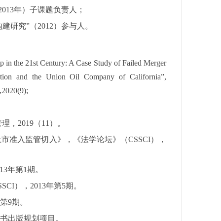
2013
年）子课题负责人；
构建研究
”（
2012
）参与人。
in the 21st Century: A Case Study of Failed Merger
ation and the Union Oil Company of California”,
,2020(9);
管理，
2019
（
11
）。
上市准入监管切入》，《法学论坛》（
C
SSCI
），
13
年第
1
期。
SSCI
），
2013
年第
5
期。
第
9
期。
图书出版规划项目。