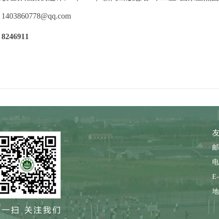
：
1
403860778@
q
q.com
246911
友
邮
电
E-
地