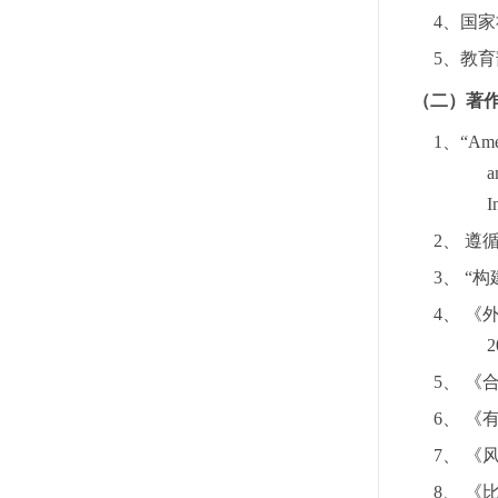
4、
国家
5、
教育
（二）著
1、
“Ame
a
I
2、
遵
3、
“
4、
《
2
5、
《
6、
《
7、
《
8、
《