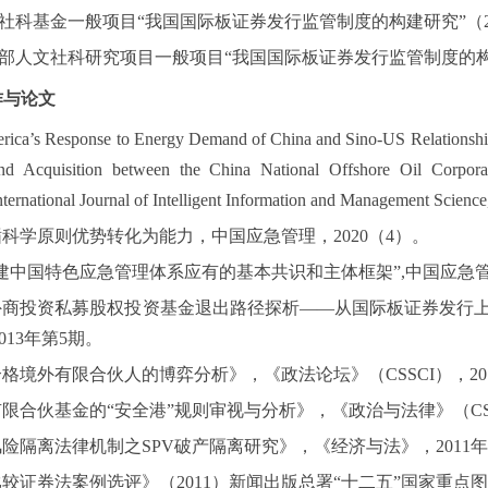
社科基金一般项目
“我国国际板证券发行监管制度的构建研究”
（
部人文社科研究项目一般项目
“我国国际板证券发行监管制度
的
作与论文
rica’s Response to Energy Demand of China and Sino-US Relationship 
nd Acquisition between the China National Offshore Oil Corpor
nternational Journal of Intelligent Information and Management Science
循科学原则
优势转化为能力，中国应急管理，
2020
（
4
）。
构建中国特色应急管理体系应有的基本共识和主体框架”
,
中国应急
外商投资私募股权投资基金退出路径探析
——从国际板证券发行
013
年第
5
期。
合格境外有限合伙人的博弈分析》，《政法论坛》（
C
SSCI
），
20
有限合伙基金的
“安全港”规则审视与分析》，《政治与法律》（
C
风险隔离法律机制之
SPV
破产隔离研究》，《经济与法》，
2011
年
比较证券法案例选评》（
2011
）新闻出版总署“十二五”国家重点