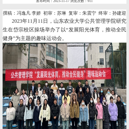
发布时间：2023-11-17 浏览次数：
911
撰稿：冯逸凡
李娇
初审：苏琳
复审：朱震宁
终审：孙建迎
2023
年
11
月
11
日，山东农业大学公共管理学院研究
生在岱宗校区操场举办了以“发展阳光体育，推动全民
健身”为主题的趣味运动会。