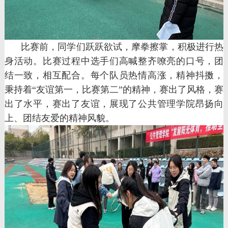
比赛前，同学们跃跃欲试，摩拳擦掌，积极进行热
身活动。比赛过程中选手们高喊整齐嘹亮的口号，团
结一致，相互配合。每个队员热情高涨，精神抖擞，
秉持着“友谊第一，比赛第二”的精神，赛出了风格，赛
出了水平，赛出了友谊，展现了公共管理学院昂扬向
上、团结友爱的精神风貌。