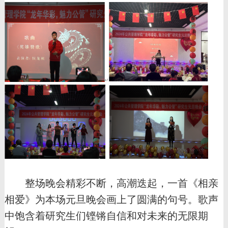
整场晚会精彩不断，高潮迭起，一首《相亲
相爱》为本场元旦晚会画上了圆满的句号。歌声
中饱含着研究生们铿锵自信和对未来的无限期