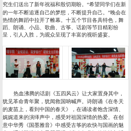
究生们送出了新年祝福和殷切期盼。
“希望同学们在新
的一年不断追逐自己的梦想，不断提升自己。”
晚会在
热情的舞蹈中拉开了帷幕。十五个节目各具特色，舞
蹈、朗诵、小品、歌曲、古筝、话剧等节目精彩纷
呈，引人入胜，为观众呈现了丰富的视听盛宴。
热血沸腾的话剧《五四风云》让大家置身其中，
犹见革命青年聚，犹闻救国呐喊声。诗朗诵《在冬天
的麦苗上，看到中国的春天》，在诵读者饱含深情、
娓娓道来的演绎声中，感受对祖国深情的热爱。在创
意中华秀《国墨雅音》中感受古筝的欢快与国画的魅