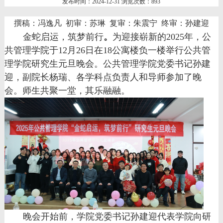
发布时间：2024-12-31 浏览次数：
893
撰稿：冯逸凡 初审：苏琳 复审：朱震宁 终审：孙建迎
金蛇启运，筑梦前行
。
为迎接崭新的
2025年，
公
共管理学院于
12月26日在18
公寓楼负一楼举行公共管
理学院研究生元旦晚会。公共管理学院党委书记孙建
迎，副院长杨瑞、各学科点负责人和导师参加了晚
会。
师生共聚一堂，其乐融融。
晚会开始前，
学院党委书记孙建迎代表学院向研