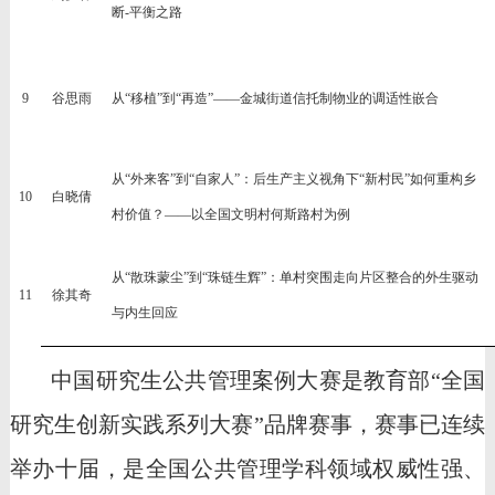
断-平衡之路
9
谷思雨
从
“移植”到“再造”——金城街道信托制物业的调适性嵌合
从
“外来客”到“自家人”：后生产主义视角下“新村民”如何重构乡
1
0
白晓倩
村价值？——以全国文明村何斯路村为例
从
“散珠蒙尘”到“珠链生辉”：单村突围走向片区整合的外生驱动
1
1
徐其奇
与内生回应
中国研究生公共管理案例大赛是教育部
“全国
研究生创新实践系列大赛”品牌赛事，赛事已连续
举办十届，
是全国公共管理学科领域权威性强、