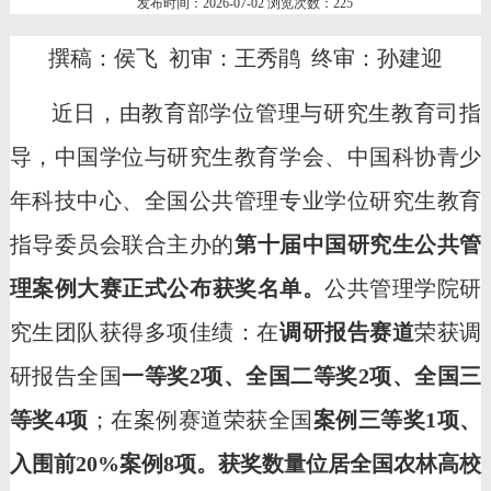
发布时间：2026-07-02 浏览次数：
225
撰稿：侯飞 初审：王秀鹃 终审：孙建迎
近日
，由教育部学位管理与研究生教育司指
导，中国学位与研究生教育学会、中国科协青少
年科技中心、全国公共管理专业学位研究生教育
指导委员会联合主办的
第十届中国研究生公共管
理案例大赛
正式公布
获奖
名单
。
公共管理学院
研
究生团队
获得多项佳绩：在
调研报告赛道
荣获
调
研报告
全国
一等奖
2
项、
全国
二等奖
2
项、
全国
三
等奖
4
项
；在案例赛道荣获
全国
案例
三等奖
1
项、
入围前
2
0
%
案例
8
项。获奖数量位居全国农林高校