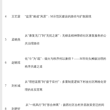
4
王艺霖
“盆景”难成“风景”：
M示范区建设的路径与扩
散困境
从
“康复无门”到“无忧之家”：无棣县精神障碍社区康复服务的公
5
孟晓燕
共治理路径
化
“斗”为“疏”：烟火与秩序何以兼得？——M市街头摊贩治理的
6
赵晓瑶
秩序共建之道
从
“理想蓝图”到“疲于应付”：多重制度逻辑下村改社区网格化管
7
刘长城
理的名实背离
从
“一纸风行”到“形合神离”：扬西社区合村并居政策变迁的间
8
刘梦轩