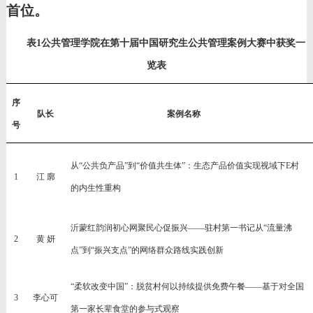
首位。
表
1公共管理学院在第十届中国研究生公共管理案例大赛中获奖一
览表
序
队长
案例名称
号
从
“公共负产品”到“价值共生体”：生态产品价值实现视域下E村
1
江
廓
的内生性重构
沂蒙红韵润初心网聚民心促振兴
——驻村第一书记从“流量沸
2
黄
妍
点”到“振兴支点”的网络群众路线实践创新
“柔软改变中国”：脱贫村何以持续提供免费午餐——基于对全国
3
李心可
第一家长辈食堂的参与式观察