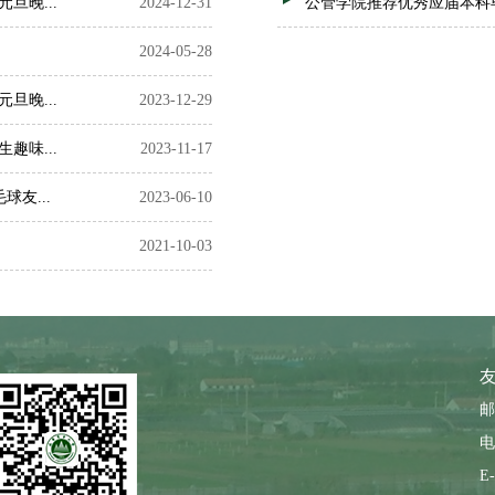
旦晚...
2024-12-31
公管学院推荐优秀应届本科毕
2024-05-28
旦晚...
2023-12-29
趣味...
2023-11-17
友...
2023-06-10
2021-10-03
友
邮
电
E-