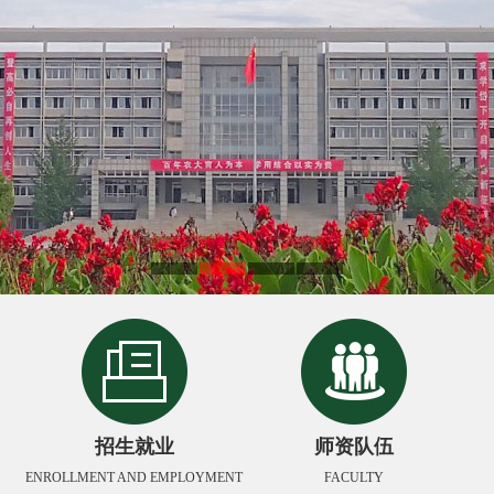
招生就业
师资队伍
ENROLLMENT AND EMPLOYMENT
FACULTY