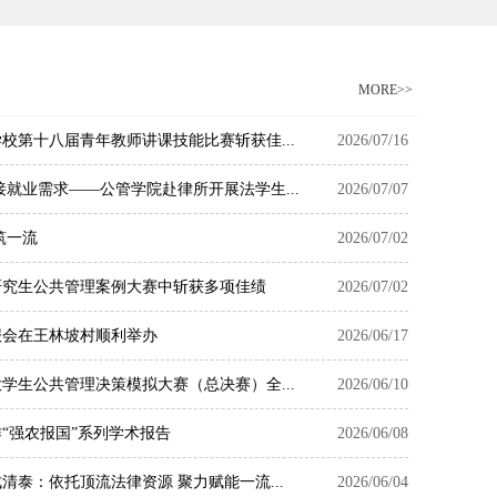
MORE>>
校第十八届青年教师讲课技能比赛斩获佳...
2026/07/16
接就业需求——公管学院赴律所开展法学生...
2026/07/07
筑一流
2026/07/02
研究生公共管理案例大赛中斩获多项佳绩
2026/07/02
报会在王林坡村顺利举办
2026/06/17
学生公共管理决策模拟大赛（总决赛）全...
2026/06/10
“强农报国”系列学术报告
2026/06/08
清泰：依托顶流法律资源 聚力赋能一流...
2026/06/04