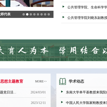
公共管理学院、生命科学学院
教师代表
公共管理学院刘晓东副教
义思想主题教育
学术动态
MORE>>
党日活...
2024/03/01
东南大学单平基教授来我院
2023/12/11
中国人民大学陈家刚教授来