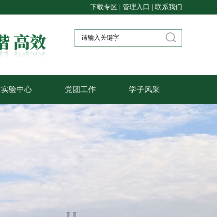
下载专区
|
管理入口
|
联系我们
实验中心
党团工作
学子风采