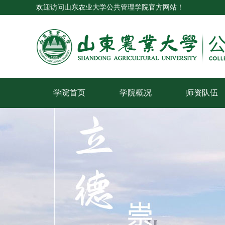
欢迎访问山东农业大学公共管理学院官方网站！
学院首页
学院概况
师资队伍