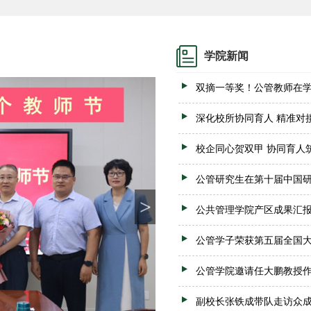
学院新闻
双摘一等奖！公管教师在学
深化校所协同育人 精准对
校企同心贺双甲 协同育人
公管研究生在第十届中国
>
1
2
3
4
公共管理学院产区成果汇
公管学子荣获第五届全国大
公管学院邀请任大鹏教授作
副校长张铁成带队走访众成