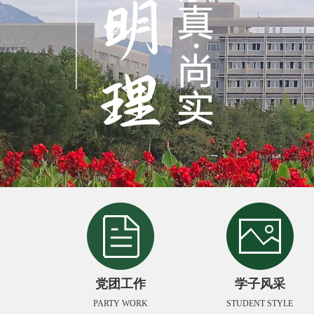
党团工作
学子风采
PARTY WORK
STUDENT STYLE